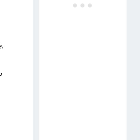
Скупаю на Ozon картонные
лотки от яиц — и не нарадуюсь
своей хитрости: придумала,
как превратить их в
помощников по хозяйству и на
даче
у,
18 июля
Заливаю 100 гр. водой — и
о
розы цветут без остановки до
самой осени, бутоны выросли
до 40 сантиметров — аромат
на 2 км в округе
Тумба в ванной больше не в
моде: сейчас все предпочитают
этот вариант — куда красивее