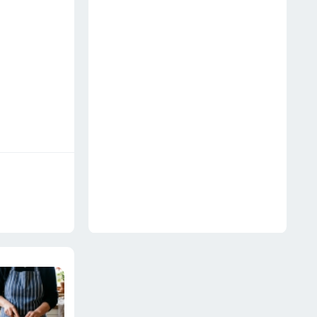
здорового сна — запомните
раз и навсегда
18 июля
«Вечные» садовые дорожки по
финской технологии — стоят
10 лет без цемента и
арматуры: 3 варианта на
любой бюджет
18 июля