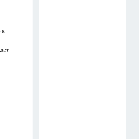
красивое
Пластиковые бутылки 5 л
берегу — словно зеницу ока:
 в
вот что из них делаю —
порядок в доме теперь
ждет
обеспечен
1 стакан в унитаз на ночь -
утром даже годовой панцирь
грязи растворился: чисто, как в
бизнес-классе
18 июля
Три веточки в курятник — и
вши и блохи с кур сбегут,
сверкая пятками: облысение