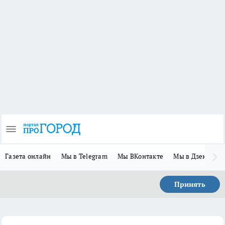
Газета онлайн
Мы в Telegram
Мы ВКонтакте
Мы в Дзене
П
Принять