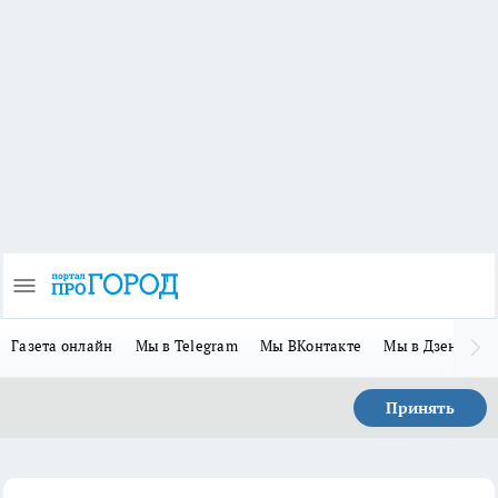
Газета онлайн
Мы в Telegram
Мы ВКонтакте
Мы в Дзене
П
Принять