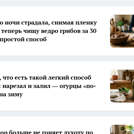
о ночи страдала, снимая пленку
 теперь чищу ведро грибов за 30
простой способ
 что есть такой легкий способ
: нарезал и залил — огурцы «по-
на зиму
ор больше не гоняет духоту по