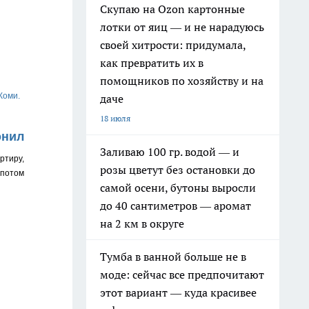
Скупаю на Ozon картонные
лотки от яиц — и не нарадуюсь
своей хитрости: придумала,
как превратить их в
помощников по хозяйству и на
Коми.
даче
18 июля
онил
Заливаю 100 гр. водой — и
ртиру,
розы цветут без остановки до
 потом
самой осени, бутоны выросли
до 40 сантиметров — аромат
на 2 км в округе
Тумба в ванной больше не в
моде: сейчас все предпочитают
этот вариант — куда красивее