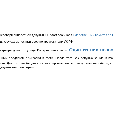
 несовершеннолетней девушки. Об этом сообщает
Следственный
Комитет по 
щикову
суд вынес приговор по трем статьям УК РФ.
Один из них позв
квартире дома по улице Интернациональной.
ным предлогом пригласил в гости. После того, как девушка зашла в ква
ман. Для того, чтобы девушка не сопротивлялась преступники ее избили, а
девушки золотые серьги.