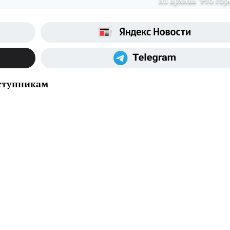
из архива "Pro Гор
еступникам