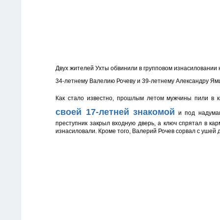
Двух жителей Ухты обвинили в групповом изнасиловании
34-летнему
Валелию
Рочеву и
39-летнему
Александру
Ям
Как стало известно, прошлым летом мужчины пили в 
своей
17-летней
знакомой
и под надуман
преступник закрыл входную дверь, а ключ спрятал в кар
изнасиловали. Кроме того, Валерий Рочев сорвал с ушей 