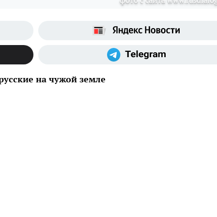
фото с сайта www.rusdialog
русские на чужой земле