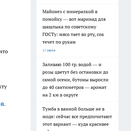
Майонез с минералкой в
помойку — вот маринад для
шашлыка по советскому
ГОСТу: мясо тает во рту, сок
течет по рукам
11 июля
что
Заливаю 100 гр. водой — и
розы цветут без остановки до
самой осени, бутоны выросли
кту
до 40 сантиметров — аромат
на 2 км в округе
й.
Тумба в ванной больше не в
моде: сейчас все предпочитают
этот вариант — куда красивее