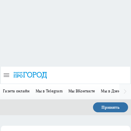
Газета онлайн
Мы в Telegram
Мы ВКонтакте
Мы в Дзене
П
Принять