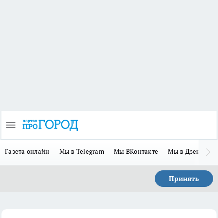
Газета онлайн
Мы в Telegram
Мы ВКонтакте
Мы в Дзене
П
Принять