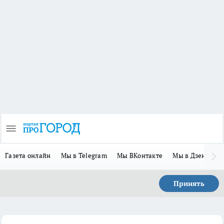
Газета онлайн
Мы в Telegram
Мы ВКонтакте
Мы в Дзене
П
Принять