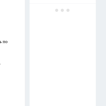
Майонез с минералкой в
помойку — вот маринад для
шашлыка по советскому
ГОСТу: мясо тает во рту, сок
течет по рукам
11 июля
ь по
Заливаю 100 гр. водой — и
розы цветут без остановки до
.
самой осени, бутоны выросли
до 40 сантиметров — аромат
на 2 км в округе
Тумба в ванной больше не в
моде: сейчас все предпочитают
этот вариант — куда красивее