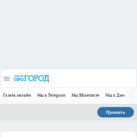
Газета онлайн
Мы в Telegram
Мы ВКонтакте
Мы в Дзене
П
Принять