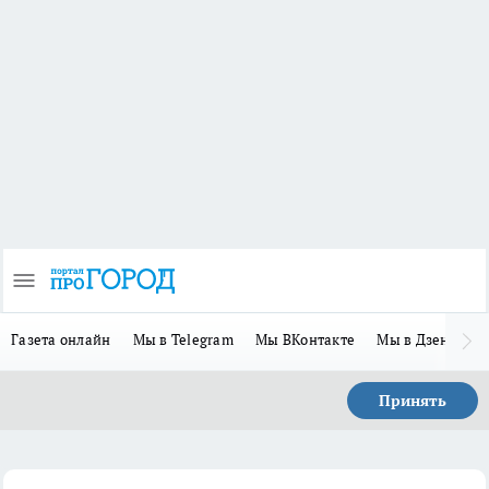
Газета онлайн
Мы в Telegram
Мы ВКонтакте
Мы в Дзене
П
Принять