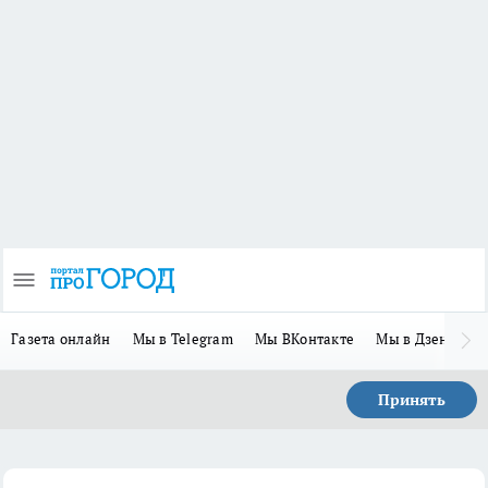
Газета онлайн
Мы в Telegram
Мы ВКонтакте
Мы в Дзене
П
Принять