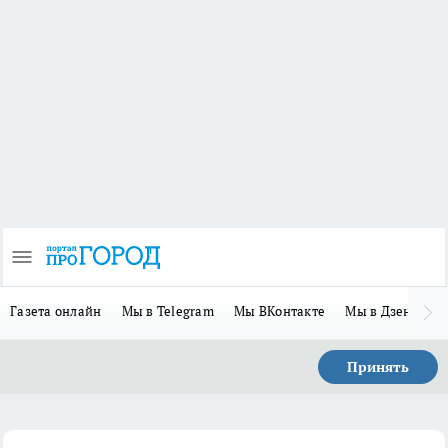
Газета онлайн
Мы в Telegram
Мы ВКонтакте
Мы в Дзене
П
Принять