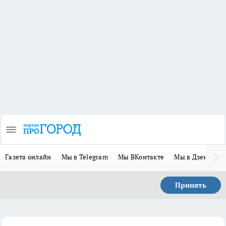
Газета онлайн
Мы в Telegram
Мы ВКонтакте
Мы в Дзене
П
Принять