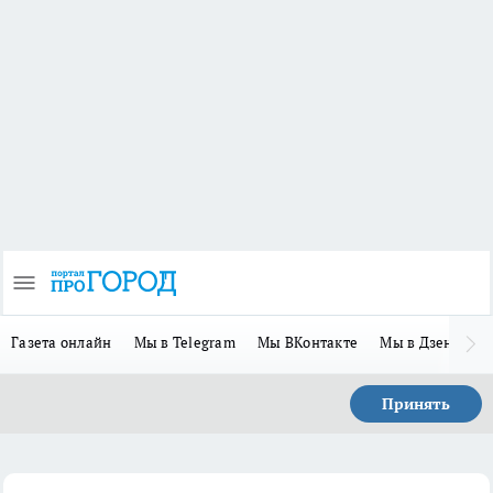
Газета онлайн
Мы в Telegram
Мы ВКонтакте
Мы в Дзене
П
Принять