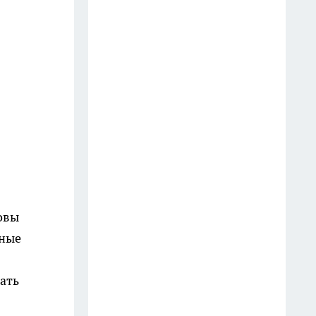
и функциональнее
10 июля
Смешиваю 2 продукта — и
поливаю муравейник: колония
уходит сама — есть на каждой
кухне
20 июля
Посадите их рядом — и
выгребная яма рассосётся сама:
деревья, которые работают
овы
лучше любой откачки
нные
20 июля
Шторка в ванной уже прошлый
мать
век: в Европе придумали новое
решение — более удобное и