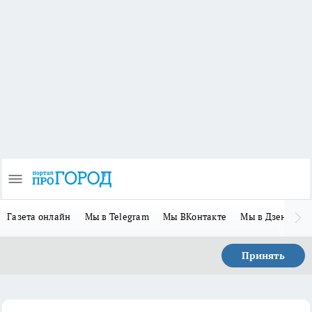
Газета онлайн
Мы в Telegram
Мы ВКонтакте
Мы в Дзене
П
Принять