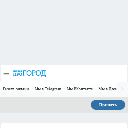
Газета онлайн
Мы в Telegram
Мы ВКонтакте
Мы в Дзене
П
Принять