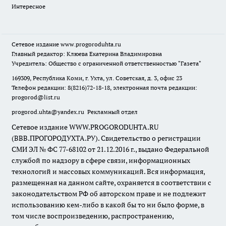
Интересное
Сетевое издание
www.progoroduhta.ru
Главный редактор: Клюева Екатерина Владимировна
Учредитель: Общество с ограниченной ответственностью "Газета"
169309, Республика Коми, г. Ухта, ул. Советская, д. 3, офис 23
Телефон редакции: 8(8216)72-18-18, электронная почта редакции:
progorod@list.ru
progorod.uhta@yandex.ru
Рекламный отдел
Сетевое издание WWW.PROGORODUHTA.RU
(ВВВ.ПРОГОРОДУХТА.РУ). Свидетельство о регистрации
СМИ ЭЛ № ФС 77-68102 от 21.12.2016 г., выдано Федеральной
службой по надзору в сфере связи, информационных
технологий и массовых коммуникаций. Вся информация,
размещенная на данном сайте, охраняется в соответствии с
законодательством РФ об авторском праве и не подлежит
использованию кем-либо в какой бы то ни было форме, в
том числе воспроизведению, распространению,