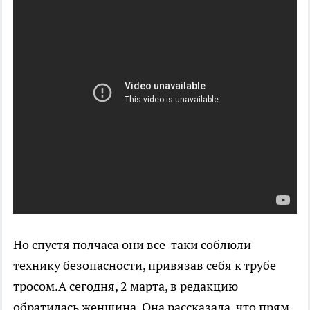
Так, 1 марта ухтинец Дмитрий Сурьянинов
прислал фотографии, на которой видно, что
рабочие
чистят снег
с крыши Поликлиники №2
без применения страховки.
Но спустя полчаса они все-таки соблюли
технику безопасности, привязав себя к трубе
тросом.
А сегодня, 2 марта, в редакцию
обратилась женщина. Она рассказала, что прям