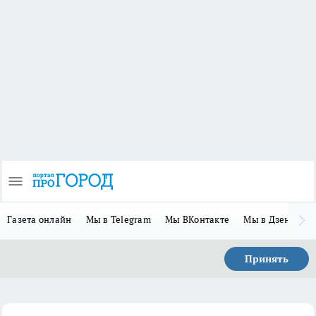
Газета онлайн
Мы в Telegram
Мы ВКонтакте
Мы в Дзене
П
Принять