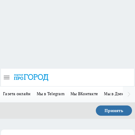
Газета онлайн
Мы в Telegram
Мы ВКонтакте
Мы в Дзене
П
Принять