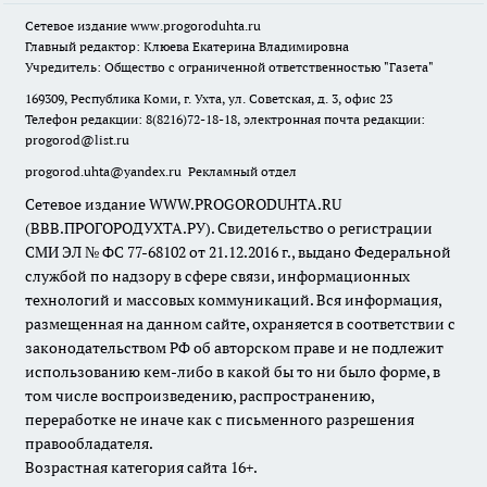
Сетевое издание
www.progoroduhta.ru
Главный редактор: Клюева Екатерина Владимировна
Учредитель: Общество с ограниченной ответственностью "Газета"
169309, Республика Коми, г. Ухта, ул. Советская, д. 3, офис 23
Телефон редакции: 8(8216)72-18-18, электронная почта редакции:
progorod@list.ru
progorod.uhta@yandex.ru
Рекламный отдел
Сетевое издание WWW.PROGORODUHTA.RU
(ВВВ.ПРОГОРОДУХТА.РУ). Свидетельство о регистрации
СМИ ЭЛ № ФС 77-68102 от 21.12.2016 г., выдано Федеральной
службой по надзору в сфере связи, информационных
технологий и массовых коммуникаций. Вся информация,
размещенная на данном сайте, охраняется в соответствии с
законодательством РФ об авторском праве и не подлежит
использованию кем-либо в какой бы то ни было форме, в
том числе воспроизведению, распространению,
переработке не иначе как с письменного разрешения
правообладателя.
Возрастная категория сайта 16+.