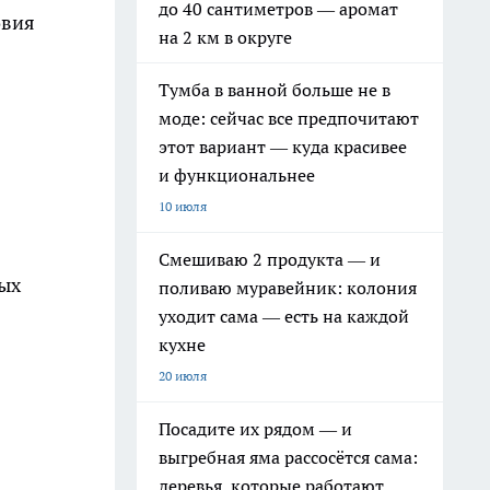
до 40 сантиметров — аромат
овия
на 2 км в округе
Тумба в ванной больше не в
моде: сейчас все предпочитают
этот вариант — куда красивее
и функциональнее
10 июля
Смешиваю 2 продукта — и
ных
поливаю муравейник: колония
уходит сама — есть на каждой
кухне
20 июля
Посадите их рядом — и
выгребная яма рассосётся сама:
деревья, которые работают