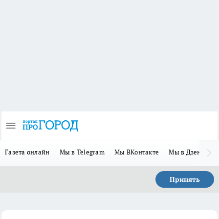
Газета онлайн
Мы в Telegram
Мы ВКонтакте
Мы в Дзене
П
Принять