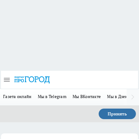
Газета онлайн
Мы в Telegram
Мы ВКонтакте
Мы в Дзене
П
Принять