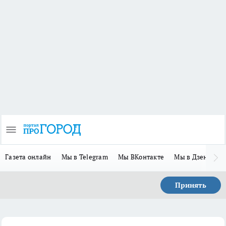
Газета онлайн
Мы в Telegram
Мы ВКонтакте
Мы в Дзене
П
Принять