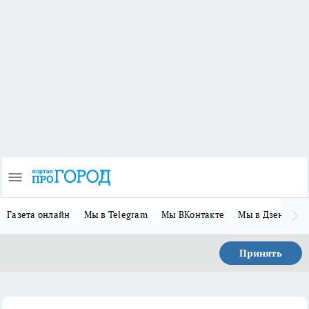
Газета онлайн
Мы в Telegram
Мы ВКонтакте
Мы в Дзене
П
Принять