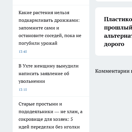
Какие растения нельзя
Пластико
подкармливать дрожжами:
прошлый 
запомните сами и
альтерна
остановите соседей, пока не
дорого
погубили урожай
13:45
В Ухте женщину вынудили
Комментарии н
написать заявление об
увольнении
13:15
Старые простыни и
пододеяльники — не хлам, а
сокровище для хозяек: 5
идей переделки без иголки