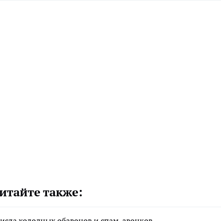
итайте также:
исла холодных обзвонов и спам-звонков