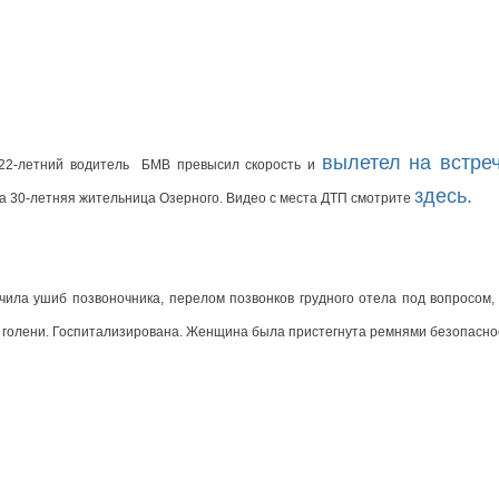
вылетел на встреч
22-летний водитель  БМВ превысил скорость и 
здесь. 
яла 30-летняя жительница Озерного. Видео с места ДТП смотрите 
чила ушиб позвоночника, перелом позвонков грудного отела под вопросом, 
и голени. Госпитализирована. Женщина была пристегнута ремнями безопасно