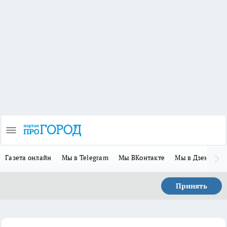
Газета онлайн
Мы в Telegram
Мы ВКонтакте
Мы в Дзене
П
Принять