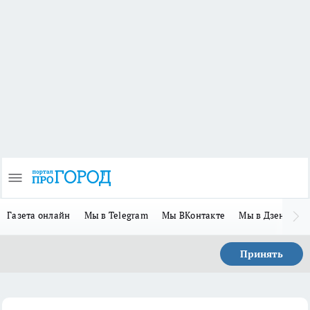
Газета онлайн
Мы в Telegram
Мы ВКонтакте
Мы в Дзене
П
Принять