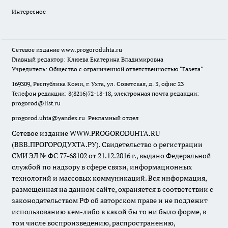
Интересное
Сетевое издание
www.progoroduhta.ru
Главный редактор: Клюева Екатерина Владимировна
Учредитель: Общество с ограниченной ответственностью "Газета"
169309, Республика Коми, г. Ухта, ул. Советская, д. 3, офис 23
Телефон редакции: 8(8216)72-18-18, электронная почта редакции:
progorod@list.ru
progorod.uhta@yandex.ru
Рекламный отдел
Сетевое издание WWW.PROGORODUHTA.RU
(ВВВ.ПРОГОРОДУХТА.РУ). Свидетельство о регистрации
СМИ ЭЛ № ФС 77-68102 от 21.12.2016 г., выдано Федеральной
службой по надзору в сфере связи, информационных
технологий и массовых коммуникаций. Вся информация,
размещенная на данном сайте, охраняется в соответствии с
законодательством РФ об авторском праве и не подлежит
использованию кем-либо в какой бы то ни было форме, в
том числе воспроизведению, распространению,