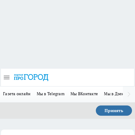
Газета онлайн
Мы в Telegram
Мы ВКонтакте
Мы в Дзене
П
Принять