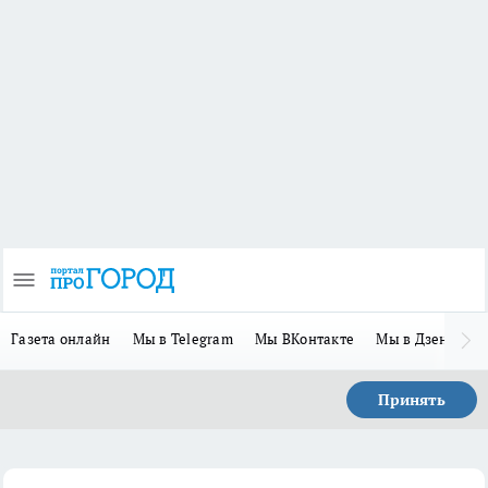
Газета онлайн
Мы в Telegram
Мы ВКонтакте
Мы в Дзене
П
Принять