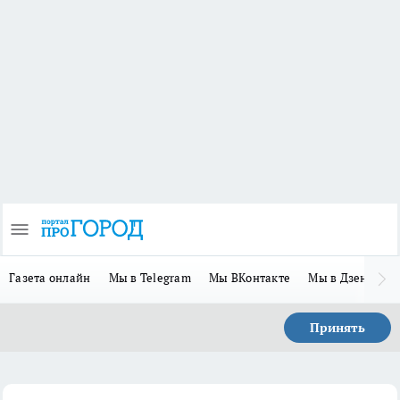
Газета онлайн
Мы в Telegram
Мы ВКонтакте
Мы в Дзене
П
Принять