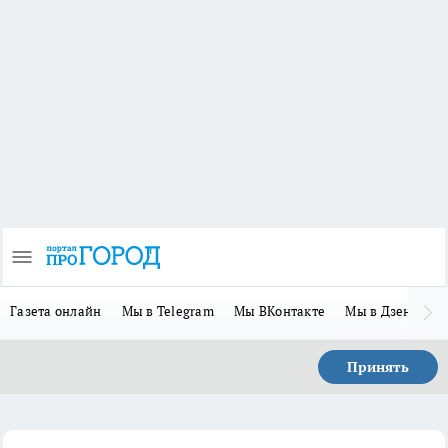
Газета онлайн
Мы в Telegram
Мы ВКонтакте
Мы в Дзене
П
Принять