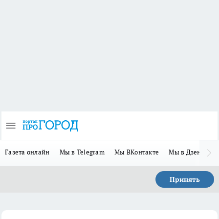
Газета онлайн
Мы в Telegram
Мы ВКонтакте
Мы в Дзене
П
Принять