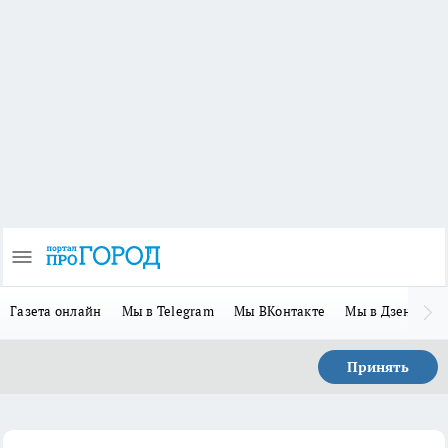
Газета онлайн
Мы в Telegram
Мы ВКонтакте
Мы в Дзене
П
Принять