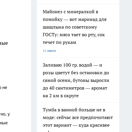
Майонез с минералкой в
помойку — вот маринад для
шашлыка по советскому
ГОСТу: мясо тает во рту, сок
течет по рукам
ные
11 июля
Заливаю 100 гр. водой — и
розы цветут без остановки до
самой осени, бутоны выросли
до 40 сантиметров — аромат
р не
на 2 км в округе
Тумба в ванной больше не в
но, у
моде: сейчас все предпочитают
чные
этот вариант — куда красивее