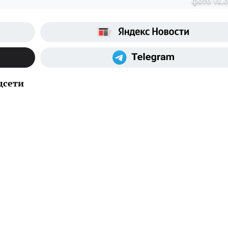
фото vk.
цсети