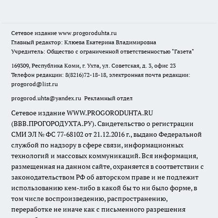
Сетевое издание
www.progoroduhta.ru
Главный редактор: Клюева Екатерина Владимировна
Учредитель: Общество с ограниченной ответственностью "Газета"
169309, Республика Коми, г. Ухта, ул. Советская, д. 3, офис 23
Телефон редакции: 8(8216)72-18-18, электронная почта редакции:
progorod@list.ru
progorod.uhta@yandex.ru
Рекламный отдел
Сетевое издание WWW.PROGORODUHTA.RU
(ВВВ.ПРОГОРОДУХТА.РУ). Свидетельство о регистрации
СМИ ЭЛ № ФС 77-68102 от 21.12.2016 г., выдано Федеральной
службой по надзору в сфере связи, информационных
технологий и массовых коммуникаций. Вся информация,
размещенная на данном сайте, охраняется в соответствии с
законодательством РФ об авторском праве и не подлежит
использованию кем-либо в какой бы то ни было форме, в
том числе воспроизведению, распространению,
переработке не иначе как с письменного разрешения