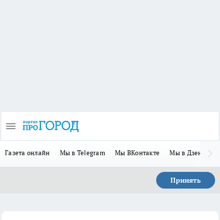
Газета онлайн
Мы в Telegram
Мы ВКонтакте
Мы в Дзене
П
Принять