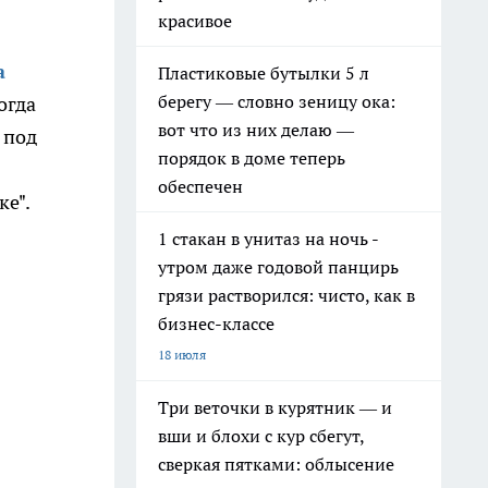
красивое
а
Пластиковые бутылки 5 л
берегу — словно зеницу ока:
огда
вот что из них делаю —
 под
порядок в доме теперь
обеспечен
ке".
1 стакан в унитаз на ночь -
утром даже годовой панцирь
грязи растворился: чисто, как в
бизнес-классе
18 июля
Три веточки в курятник — и
вши и блохи с кур сбегут,
сверкая пятками: облысение