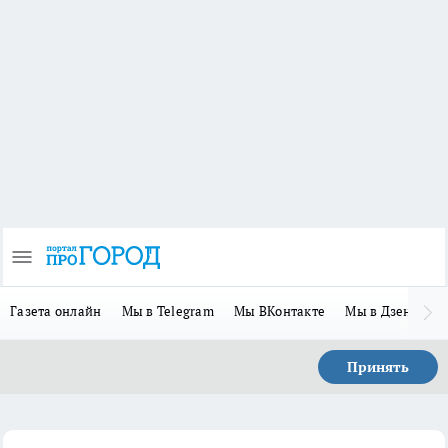
Газета онлайн
Мы в Telegram
Мы ВКонтакте
Мы в Дзене
П
Принять