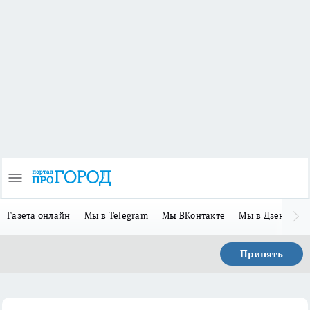
Газета онлайн
Мы в Telegram
Мы ВКонтакте
Мы в Дзене
П
Принять