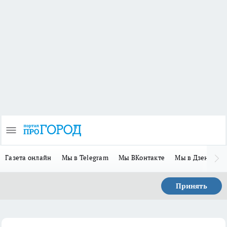
Газета онлайн
Мы в Telegram
Мы ВКонтакте
Мы в Дзене
П
Принять