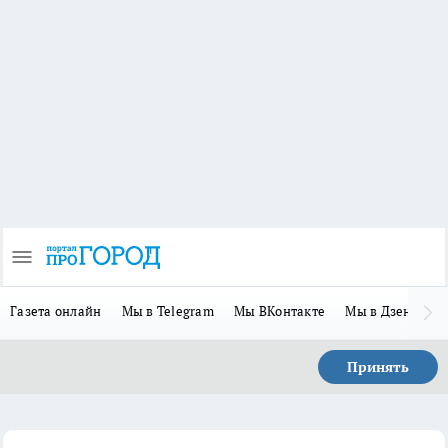
Газета онлайн
Мы в Telegram
Мы ВКонтакте
Мы в Дзене
П
Принять