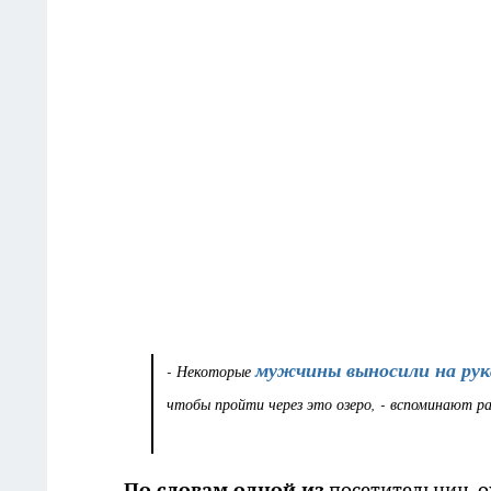
мужчины выносили на рук
- Некоторые
чтобы пройти через это озеро, - вспоминают р
По словам одной из
посетительниц, о