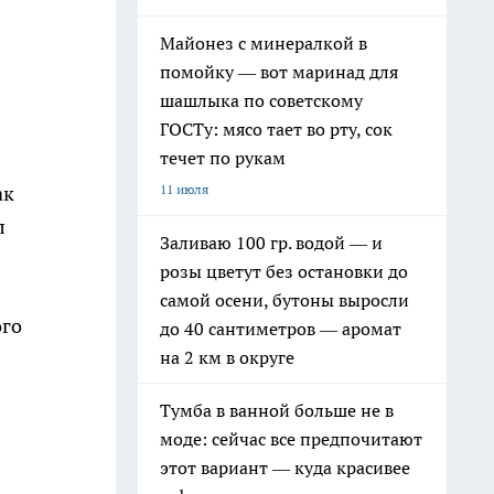
Майонез с минералкой в
помойку — вот маринад для
шашлыка по советскому
ГОСТу: мясо тает во рту, сок
течет по рукам
11 июля
ак
л
Заливаю 100 гр. водой — и
розы цветут без остановки до
самой осени, бутоны выросли
ого
до 40 сантиметров — аромат
на 2 км в округе
Тумба в ванной больше не в
моде: сейчас все предпочитают
этот вариант — куда красивее