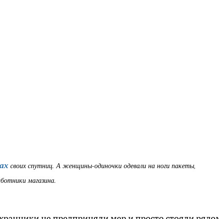
ах
своих спутниц. А женщины-одиночки одевали на ноги пакеты,
аботники магазина.
хранники не предприняли мер и просто стояли рядо