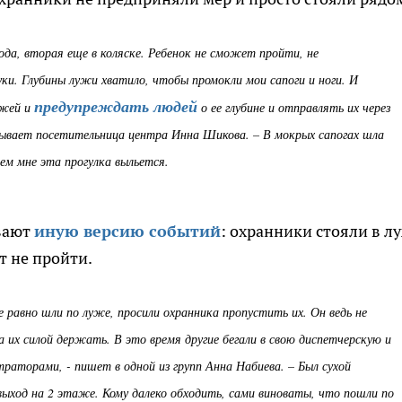
года, вторая еще в коляске. Ребенок не сможет пройти, не
уки. Глубины лужи хватило, чтобы промокли мои сапоги и ноги. И
предупреждать людей
ужей и
о ее глубине и отправлять их через
казывает посетительница центра Инна Шикова. – В мокрых сапогах шла
чем мне эта прогулка выльется.
вают
иную версию событий
: охранники стояли в л
т не пройти.
е равно шли по луже, просили охранника пропустить их. Он ведь не
а их силой держать. В это время другие бегали в свою диспетчерскую и
траторами, - пишет в одной из групп Анна Набиева. – Был сухой
выход на 2 этаже. Кому далеко обходить, сами виноваты, что пошли по