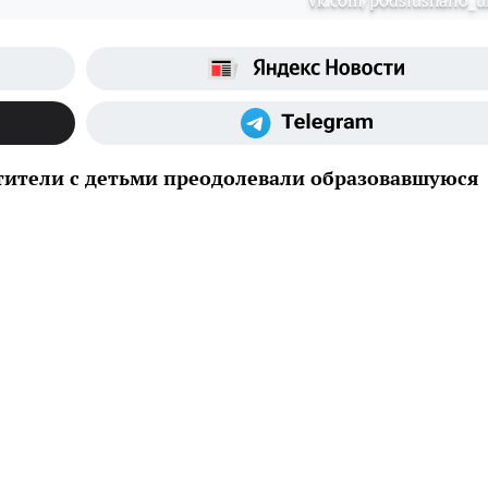
vk.com/podslushano_u
етители с детьми преодолевали образовавшуюся