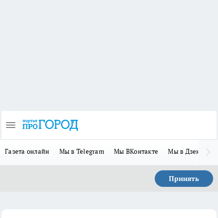
Газета онлайн
Мы в Telegram
Мы ВКонтакте
Мы в Дзене
П
Принять