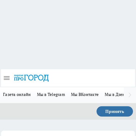
Газета онлайн
Мы в Telegram
Мы ВКонтакте
Мы в Дзене
П
Принять