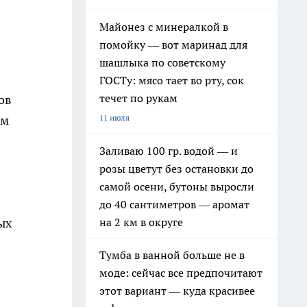
Майонез с минералкой в
помойку — вот маринад для
шашлыка по советскому
ГОСТу: мясо тает во рту, сок
течет по рукам
ов
11 июля
ом
Заливаю 100 гр. водой — и
розы цветут без остановки до
самой осени, бутоны выросли
до 40 сантиметров — аромат
на 2 км в округе
ых
Тумба в ванной больше не в
моде: сейчас все предпочитают
этот вариант — куда красивее