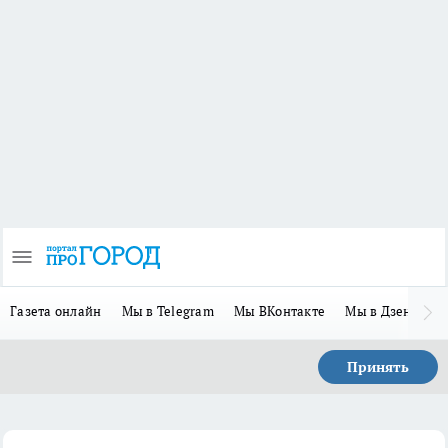
Газета онлайн
Мы в Telegram
Мы ВКонтакте
Мы в Дзене
П
Принять