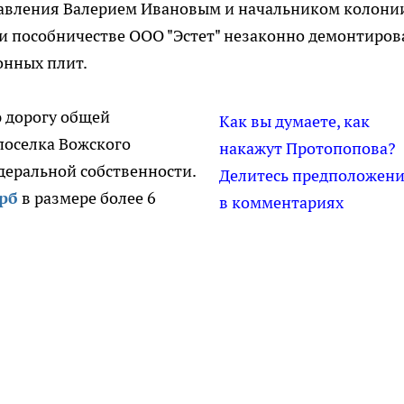
авления Валерием Ивановым и начальником колони
 пособничестве ООО "Эстет" незаконно демонтиров
онных плит.
 дорогу общей
Как вы думаете, как
поселка Вожского
накажут Протопопова?
деральной собственности.
Делитесь предположен
рб
в размере более 6
в комментариях