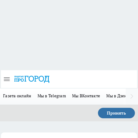
Газета онлайн
Мы в Telegram
Мы ВКонтакте
Мы в Дзене
П
Принять