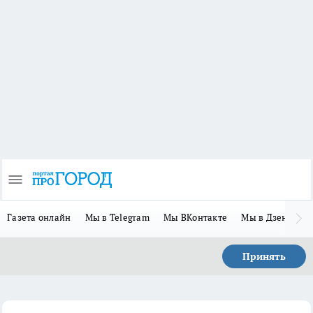
Газета онлайн
Мы в Telegram
Мы ВКонтакте
Мы в Дзене
П
Принять