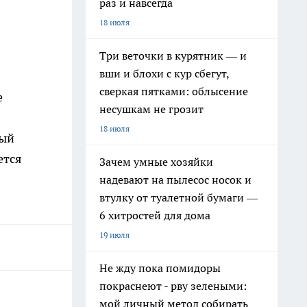
раз и навсегда
18 июля
Три веточки в курятник — и
вши и блохи с кур сбегут,
сверкая пятками: облысение
е
несушкам не грозит
18 июля
ный
ется
Зачем умные хозяйки
надевают на пылесос носок и
втулку от туалетной бумаги —
6 хитростей для дома
19 июля
Не жду пока помидоры
покраснеют - рву зелеными:
мой личный метод собирать